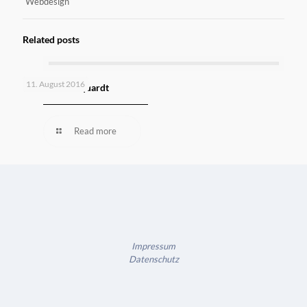
Webdesign
Related posts
11. August 2016
Bäckerei Marquardt
Read more
Impressum
Datenschutz